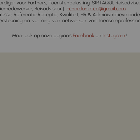
iger voor Partners, Toeristenbelasting, SIRTAQUI, Reisadviseu
emedewerker, Reisadviseur |
cchardan.otcb@gmail.com
resse, Referentie Receptie, Kwaliteit, HR & Administratieve onde
steuning en vorming van netwerken van toerismeprofessional
Maar ook op onze pagina's
Facebook
en
Instagram
!