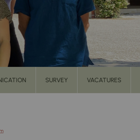
ICATION
SURVEY
VACATURES
om