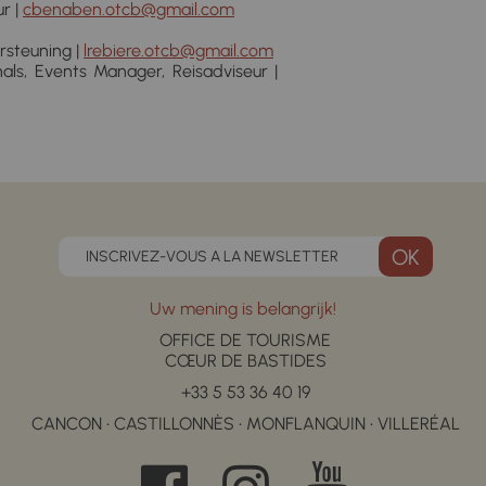
r |
cbenaben.otcb@gmail.com
rsteuning |
lrebiere.otcb@gmail.com
s, Events Manager, Reisadviseur |
INSCRIVEZ-VOUS A LA NEWSLETTER
Uw mening is belangrijk!
OFFICE DE TOURISME
CŒUR DE BASTIDES
+33 5 53 36 40 19
CANCON • CASTILLONNÈS • MONFLANQUIN • VILLERÉAL