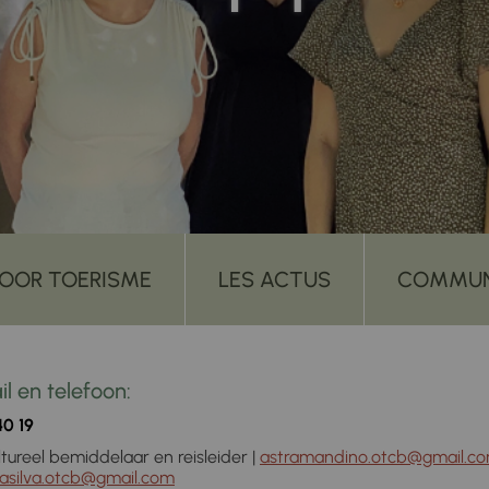
VOOR TOERISME
LES ACTUS
COMMUN
l en telefoon:
40 19
reel bemiddelaar en reisleider |
astramandino.otcb@gmail.c
asilva.otcb@gmail.com