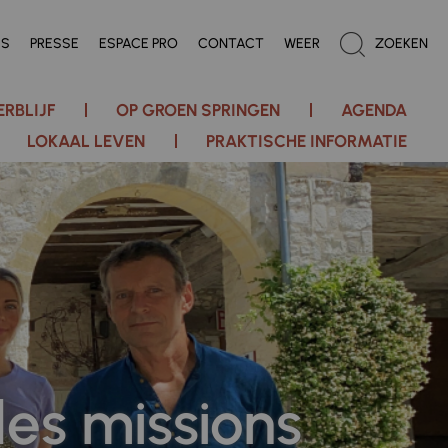
ES
PRESSE
ESPACE PRO
CONTACT
WEER
ZOEKEN
ERBLIJF
OP GROEN SPRINGEN
AGENDA
LOKAAL LEVEN
PRAKTISCHE INFORMATIE
des missions