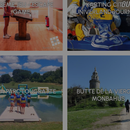
13ÈME JEU - ESCAPE
KARTING CITY 
GAME
UNIVERLAND JOUR
A PARC LOUGRATTE
BUTTE DE LA VIER
MONBAHUS