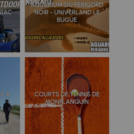
-
AQUARIUM DU PÉRIGORD
NIAC
NOIR - UNIVERLAND LE
BUGUE
GE À
COURTS DE TENNIS DE
MONFLANQUIN