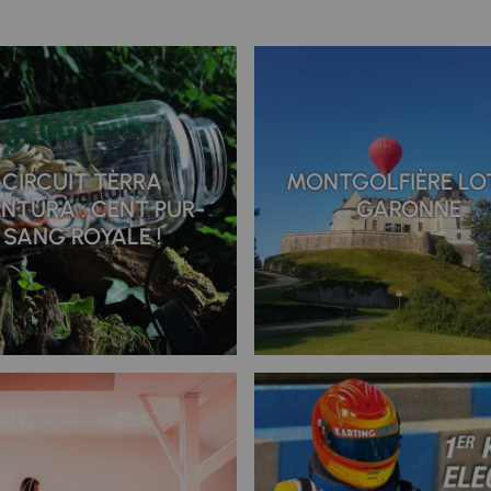
CIRCUIT TÈRRA
MONTGOLFIÈRE LO
NTURA : CENT PUR-
GARONNE
SANG ROYALE !