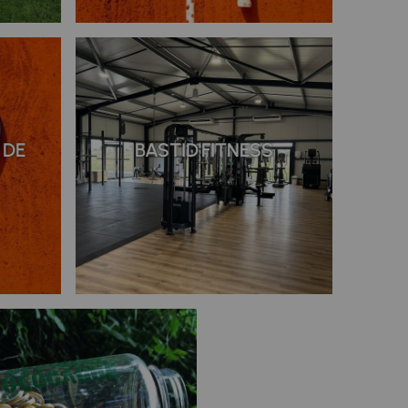
 DE
BASTID'FITNESS