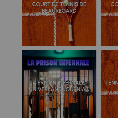
COURT DE TENNIS DE
CO
BEAUREGARD
LA PRISON INFERNALE -
TENN
UNIVERLAND JOURNIAC