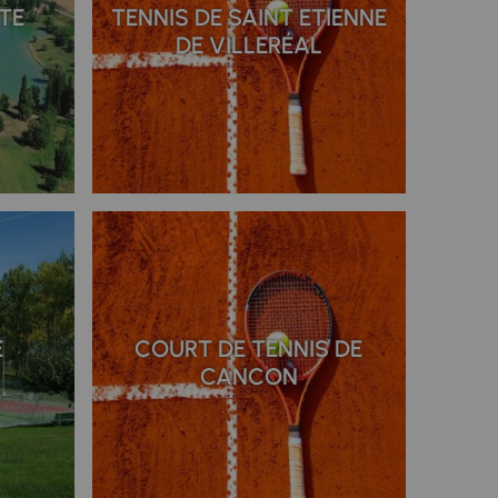
TE
TENNIS DE SAINT ETIENNE
DE VILLERÉAL
E
COURT DE TENNIS DE
CANCON