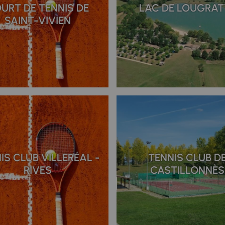
URT DE TENNIS DE
LAC DE LOUGRAT
SAINT-VIVIEN
IS CLUB VILLERÉAL -
TENNIS CLUB D
RIVES
CASTILLONNÈS