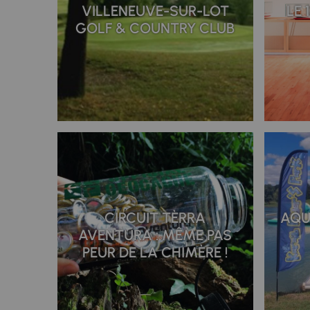
VILLENEUVE-SUR-LOT
LE 
GOLF & COUNTRY CLUB
CIRCUIT TÈRRA
AQU
AVENTURA : MÊME PAS
PEUR DE LA CHIMÈRE !