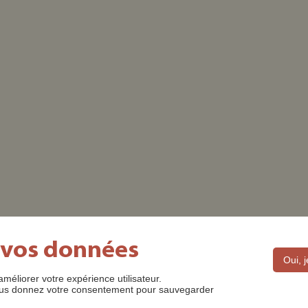
 vos données
Oui, 
améliorer votre expérience utilisateur.
DES ©2022
MENTIONS LÉGALES
CONTACT
POLITIQUE D
 nous donnez votre consentement pour sauvegarder