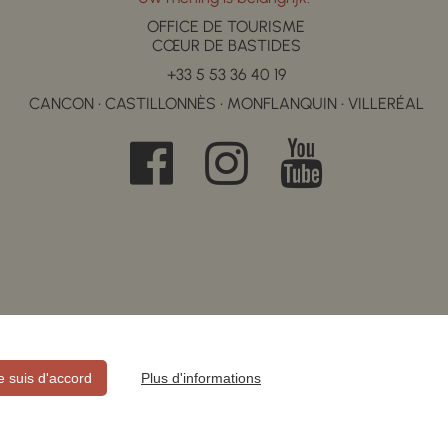
OFFICE DE TOURISME
CŒUR DE BASTIDES
+33 5 53 36 40 19
CANCON • CASTILLONNÈS • MONFLANQUIN • VILLERÉAL
je suis d'accord
Plus d'informations
E CONFIDENTIALITÉ