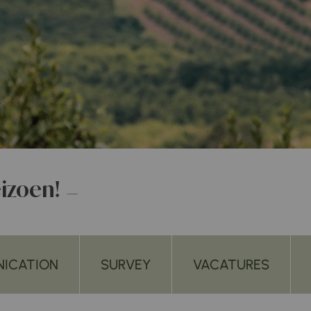
eizoen!
ICATION
SURVEY
VACATURES