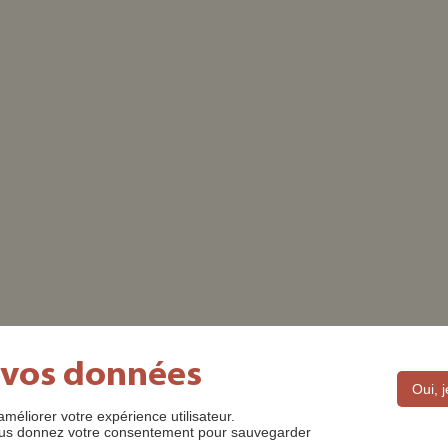
 vos données
Oui, 
améliorer votre expérience utilisateur.
DES ©2022
MENTIONS LÉGALES
CONTACT
POLITIQUE D
 nous donnez votre consentement pour sauvegarder