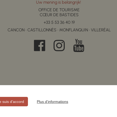
Uw mening is belangrijk!
OFFICE DE TOURISME
CŒUR DE BASTIDES
+33 5 53 36 40 19
CANCON • CASTILLONNÈS • MONFLANQUIN • VILLERÉAL
je suis d'accord
Plus d'informations
E CONFIDENTIALITÉ