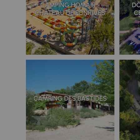
CAMPING HOMAIR -
DO
CHÂTEAU DE FONRIVES
C
CAMPING DES BASTIDES