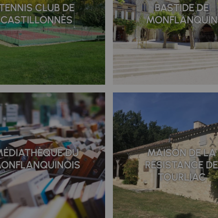
TENNIS CLUB DE
BASTIDE DE
CASTILLONNÈS
MONFLANQUIN
MÉDIATHÈQUE DU
MAISON DE LA
ONFLANQUINOIS
RÉSISTANCE D
TOURLIAC