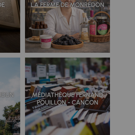
DE
LA FERME DE MONREDON
UDUN
MÉDIATHÈQUE FERNAND
POUILLON - CANCON