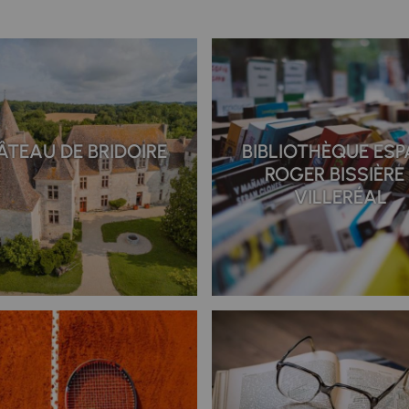
ÂTEAU DE BRIDOIRE
BIBLIOTHÈQUE ESP
ROGER BISSIÈRE 
VILLERÉAL