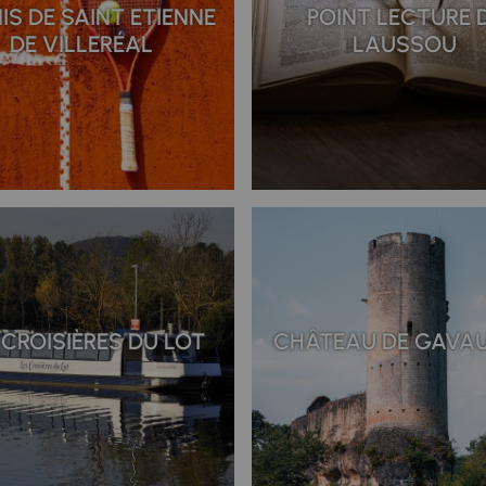
IS DE SAINT ETIENNE
POINT LECTURE 
DE VILLERÉAL
LAUSSOU
 CROISIÈRES DU LOT
CHÂTEAU DE GAVA