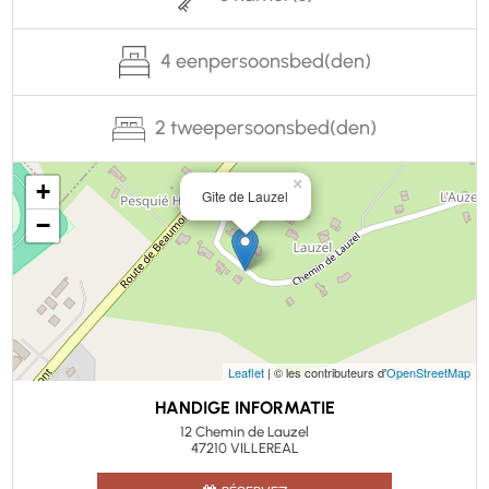
4 eenpersoonsbed(den)
2 tweepersoonsbed(den)
×
+
Gîte de Lauzel
−
Leaflet
| © les contributeurs d'
OpenStreetMap
HANDIGE INFORMATIE
12 Chemin de Lauzel
47210 VILLEREAL