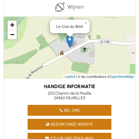
Wijnen
×
+
Le Clos du Breil
−
Leaflet
| © les contributeurs d'
OpenStreetMap
HANDIGE INFORMATIE
203 Chemin de la Pouille
24560 FAURILLES
BEL ONS
BEZOEK ONZE WEBSITE
STUUR ONS EEN E-MAIL