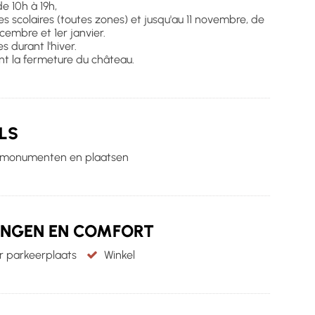
de 10h à 19h,
 scolaires (toutes zones) et jusqu'au 11 novembre, de
cembre et 1er janvier.
s durant l'hiver.
nt la fermeture du château.
LS
he monumenten en plaatsen
INGEN EN COMFORT
r parkeerplaats
Winkel