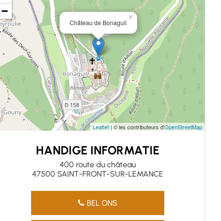
−
×
Château de Bonaguil
Leaflet
| © les contributeurs d'
OpenStreetMap
HANDIGE INFORMATIE
400 route du château
47500 SAINT-FRONT-SUR-LEMANCE
BEL ONS