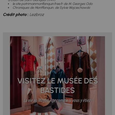
le site patrimoinmonflanquin.free.fr de M. Georges Odo
Chroniques de Montflanquin, de Sylvie Wojciechowski
Crédit photo
:
Lezbroz
VISITEZ LE MUSÉE DES
BASTIDES
La vie au Moyen Âge comme si vous y étiez !