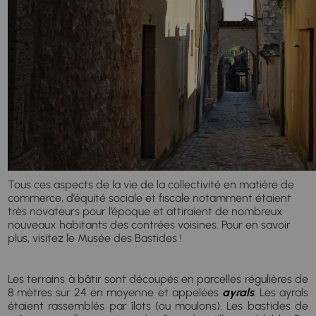
Tous ces aspects de la vie de la collectivité en matière de
commerce, d’équité sociale et fiscale notamment étaient
très novateurs pour l’époque et attiraient de nombreux
nouveaux habitants des contrées voisines. Pour en savoir
plus, visitez le Musée des Bastides !
Les terrains à bâtir sont découpés en parcelles régulières de
8 mètres sur 24 en moyenne et appelées
ayrals
.
Les ayrals
étaient rassemblés par îlots (ou moulons). Les bastides de