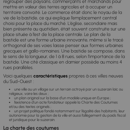
regrouper des paysans, commerçants et marchands pour
mettre en valeur des terres agricoles et à occuper un
territoire convoité. Le commerce était donc le noyau de la
vie de la bastide, ce qui explique l’emplacement central
choisi pour la place du marché. L’église, secondaire mais
bien présente au quotidien, était souvent construite sur une
place située à l’est de la place centrale. Le plan de la
bastide est une forme urbaine innovante, même si le tracé
orthogonal de ses voies laisse penser aux formes urbaines
grecques et gallo-romaines. Une bastide se compose, dans
le sens de la longueur, de 1 à 8 rues, selon l’importance de la
bastide. Une cité classique en damier possède au moins 4
rues parallèles.
Voici quelques
caractéristiques
propres à ces villes neuves
du Sud-Ouest :
une ville ou un village sur un terrain octroyé par un suzerain laïc ou
religieux, voire les deux ;
un plan original sur la base d’un modèle unique en Europe ;
l’existence d’un acte fondateur appelé la Charte des Coutumes
et/ou des textes originels ;
un projet politique fondé notamment sur l’égalité des habitants, leur
autonomie pour la gestion de la ville et aussi l’allègement du poids fiscal
et juridique pour le suzerain.
La charte des coutumes