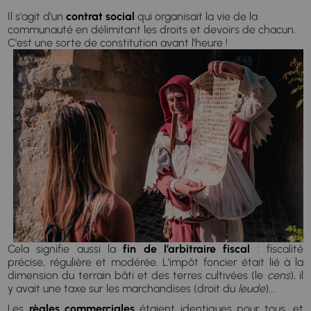
Il s'agit d'un
contrat social
qui organisait la vie de la
communauté en délimitant les droits et devoirs de chacun.
C'est une sorte de constitution avant l'heure !
Cela signifie aussi la
fin de l’arbitraire fiscal
: fiscalité
précise, régulière et modérée. L'impôt foncier était lié à la
dimension du terrain bâti et des terres cultivées (le
cens
), il
y avait une taxe sur les marchandises (droit du
leude
)...
Les
règles commerciales
étaient identiques pour tous, et