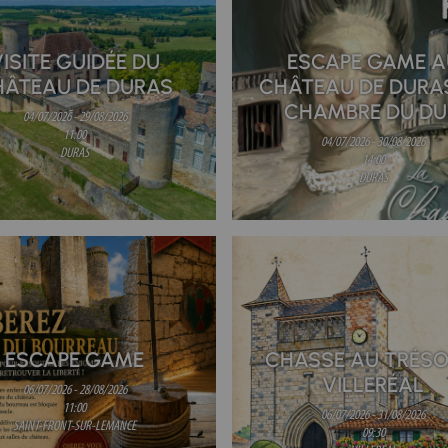
ISITE GUIDÉE DU
ESCAPE GAME A
HÂTEAU DE DURAS
CHÂTEAU DE DURA
CHAMBRE DU D
04/07/2026 - 29/08/2026
11:00
04/07/2026 - 30/08/2026
DURAS
14:00
DURAS
ESCAPE GAME
CHASSE AU TRÉSO
VILLERÉAL
06/07/2026 - 28/08/2026
11:00
06/07/2026 - 31/08/2026
SAINT-FRONT-SUR-LEMANCE
09:30