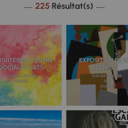
225
Résultat(s)
IVITÉS AU CENTRE
EXPOSITION DE B
SOCIAL ÉCLATS
DORIOS
01/01/2026 - 31/12/2026
01/04/2026 - 31/10/2026
VILLEREAL
10:00
VILLEREAL