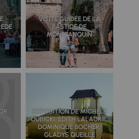
E
VISITE GUIDÉE DE LA
LÈDE
BASTIDE DE
MONFLANQUIN
06/08/2026
11:00 - 12:00
MONFLANQUIN
OR
EXPOSITION DE MICHÈLE
DUBICKI, EDITH LALAURIE,
DOMINIQUE BOCHER,
GLADYS QUEILLE