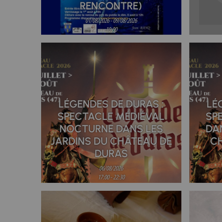
RENCONTRE)
01/08/2026 - 09/08/2026
10:00
VILLEREAL
LÉGENDES DE DURAS :
LÉ
SPECTACLE MÉDIÉVAL
SP
NOCTURNE DANS LES
DA
JARDINS DU CHÂTEAU DE
C
DURAS
06/08/2026
17:00 - 22:30
DURAS