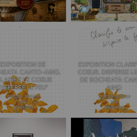
VILLEREAL
EXPOSITION DE
EXPOSITION CLARIF
HEATA CANTO-AING,
COEUR, DISPERSE LE
CLARIFIE LE COEUR
DE SOCHEATA CAN
DISPERSE LE FEU"
AING
17/07/2026 - 20/09/2026
17/07/2026 - 20/09/2026
09:00
09:00
MONFLANQUIN
MONFLANQUIN