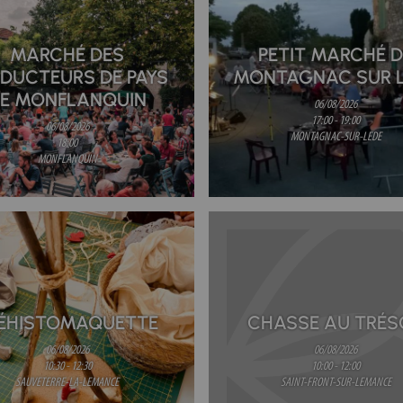
MARCHÉ DES
PETIT MARCHÉ D
DUCTEURS DE PAYS
MONTAGNAC SUR 
E MONFLANQUIN
06/08/2026
17:00 - 19:00
06/08/2026
MONTAGNAC-SUR-LEDE
18:00
MONFLANQUIN
ÉHISTOMAQUETTE
CHASSE AU TRÉS
06/08/2026
06/08/2026
10:30 - 12:30
10:00 - 12:00
SAUVETERRE-LA-LEMANCE
SAINT-FRONT-SUR-LEMANCE