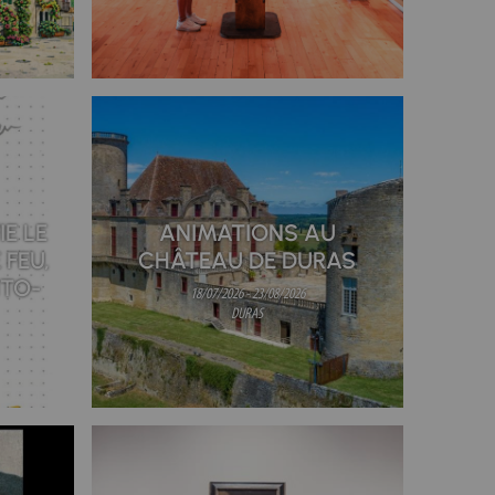
IE LE
ANIMATIONS AU
 FEU,
CHÂTEAU DE DURAS
TO-
18/07/2026 - 23/08/2026
DURAS