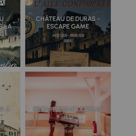
U
CHÂTEAU DE DURAS -
S LA
ESCAPE GAME
UC
04/07/2026 - 30/08/2026
DURAS
R À
ESCAPE GAME LE 13ÈME
JEU
06/07/2026 - 28/08/2026
MONFLANQUIN