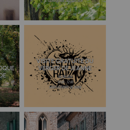
SAINT-AUBIN-DE-CADELECH
VISITE GRATUITE DU
OQUE
VERGER DE JEANNE
DE
06/08/2026
10:00 - 12:00
SAINT-EUTROPE-DE-BORN