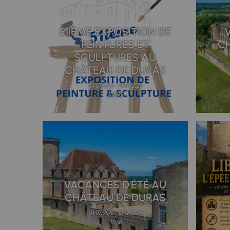
51IÈME EXPOSITION DE
V
PEINTURES ET
C
SCULPTURES AU
CHÂTEAU DE DURAS
04/07/2026 - 29/08/2026
DURAS
VACANCES D'ÉTÉ AU
CHÂTEAU DE DURAS
04/07/2026 - 30/08/2026
10:00