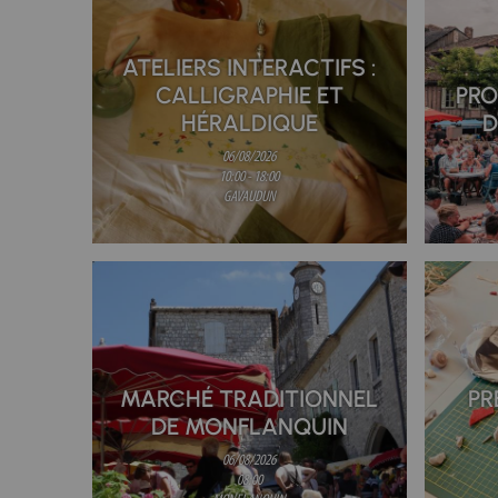
ATELIERS INTERACTIFS :
CALLIGRAPHIE ET
PRO
HÉRALDIQUE
D
06/08/2026
10:00 - 18:00
GAVAUDUN
MARCHÉ TRADITIONNEL
PR
DE MONFLANQUIN
06/08/2026
08:00