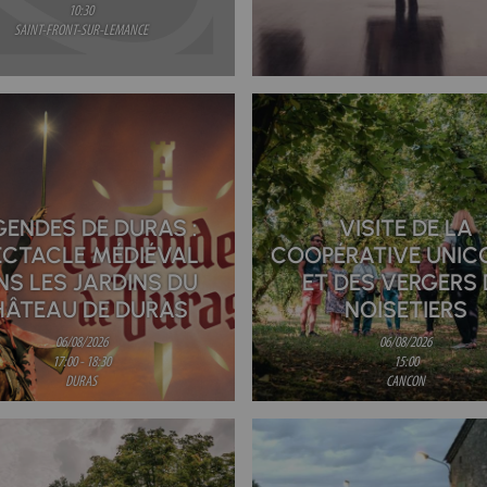
10:30
SAINT-FRONT-SUR-LEMANCE
GENDES DE DURAS :
VISITE DE LA
ECTACLE MÉDIÉVAL
COOPÉRATIVE UNIC
NS LES JARDINS DU
ET DES VERGERS 
HÂTEAU DE DURAS
NOISETIERS
06/08/2026
06/08/2026
17:00 - 18:30
15:00
DURAS
CANCON