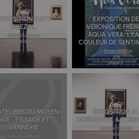
XPOSITION KATY
EXPOSITION DE
GHEZAL
VÉRONIQUE FRÉMY
AQUA VERA, L'E
30/07/2026 - 06/08/2026
COULEUR DE SENTI
CANCON
31/07/2026 - 06/08/2026
10:30
LOUGRATTE
ATELIERS DU MOYEN-
EXPOSITION M.
AGE : TISSAGE ET
BORDENAVE & F. K
VANNERIE
06/08/2026 - 13/08/2026
CANCON
04/08/2026 - 06/08/2026