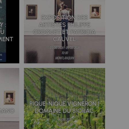
EXPOSITION DES
 :
ARTISTES PHILIPPE
AU
CROQUET ET PATRICIA
MENT
CAUVEL
01/08/2026 - 09/08/2026
10:00
MONFLANQUIN
PIQUE-NIQUE VIGNERON |
OMANO
DOMAINE DU SIORAC
06/08/2026
12:00 - 15:00