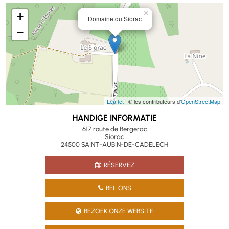
×
+
Domaine du Siorac
−
Leaflet
| © les contributeurs d'
OpenStreetMap
HANDIGE INFORMATIE
617 route de Bergerac
Siorac
24500 SAINT-AUBIN-DE-CADELECH
RÉSERVEZ
BEL ONS
BEZOEK ONZE WEBSITE