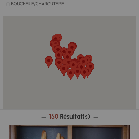
BOUCHERIE/CHARCUTERIE
BOULANGERIE/PÂTISSERIE
CAVISTE
CHASSE / PÊCHE
CHOCOLATIER
DÉCHETTERIE
DÉCORATION
DÉPOSITAIRE CARTE PÊCHE
ELECTRICIEN
ESTHÉTIQUE
FRUITS ET LÉGUMES
GARAGISTE
GLACIER
HÔPITAL/CLINIQUE
160
Résultat(s)
LAVERIE
LOUEUR DE MATÉRIEL DE SPORT
MAGASINS