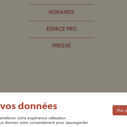
HORAIRES
ESPACE PRO
PRESSE
 vos données
Oui, 
améliorer votre expérience utilisateur.
DES ©2022
MENTIONS LÉGALES
CONTACT
POLITIQUE D
 nous donnez votre consentement pour sauvegarder