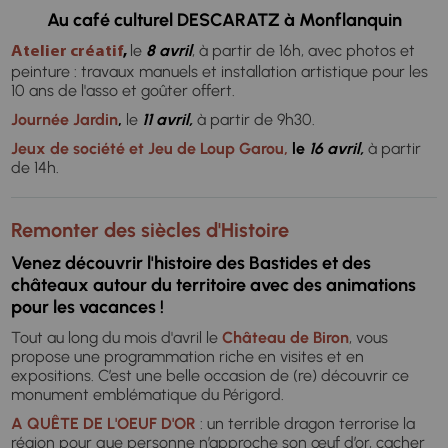
Au café culturel DESCARATZ à Monflanquin
le
8 avril
, à partir de 16h, avec photos et
Atelier créatif
,
peinture : travaux manuels et installation artistique pour les
10 ans de l'asso et goûter offert.
Journée Jardin
,
le
11
avril,
à partir de 9h30.
Jeux de société et Jeu de Loup Garou,
le
16 avril,
à partir
de 14h.
Remonter des siècles d'Histoire
Venez découvrir l'histoire des Bastides et des
châteaux autour du territoire avec des animations
pour les vacances !
Tout au long du mois d'avril le
Château de Biron
, vous
propose une programmation riche en visites et en
expositions. C’est une belle occasion de (re) découvrir ce
monument emblématique du Périgord.
A QUÊTE DE L'OEUF D'OR
: un terrible dragon terrorise la
région pour que personne n’approche son œuf d’or, cacher