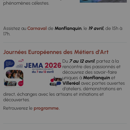
phénomènes célestes.
Assistez au
Carnaval
de
Monflanquin
, le
19 avril,
de 15h à
17h.
Journées Européennes des Métiers d'Art
Du
7 au 12 avril
, partez à la
rencontre des passionnés et
découvrez des savoir-faire
uniques à
Monflanquin
et
Villeréal
avec portes ouvertes
d'ateliers, démonstrations en
direct, échanges avec les artisans et initiations et
découvertes.
Retrouverez le
programme.