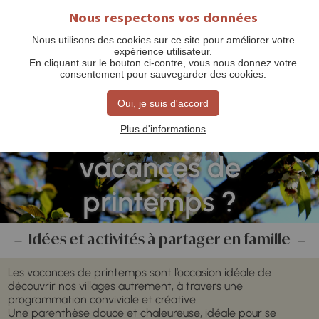
Nous respectons vos données
Nous utilisons des cookies sur ce site pour améliorer votre
expérience utilisateur.
En cliquant sur le bouton ci-contre, vous nous donnez votre
consentement pour sauvegarder des cookies.
Oui, je suis d'accord
Que faire pendant les
Plus d'informations
vacances de
printemps ?
Idées et activités à partager en famille
Les vacances de printemps sont l’occasion idéale de
découvrir nos villages autrement, à travers une
programmation conviviale et créative.
Une parenthèse douce et chaleureuse, idéale pour se