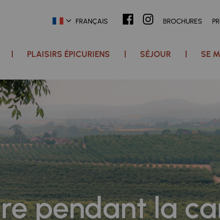
FRANÇAIS
BROCHURES
P
PLAISIRS ÉPICURIENS
SÉJOUR
SE M
re pendant la ca