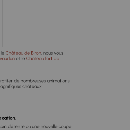
 le
Château de Biron
, nous vous
avaudun
et le
Château fort de
 profiter de nombreuses animations
magnifiques châteaux.
axation
.
soin détente ou une nouvelle coupe