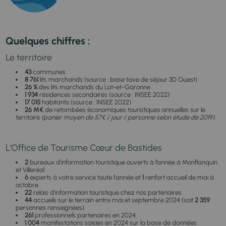
Quelques chiffres :
Le territoire
43
communes
8 761
lits marchands (source : base taxe de séjour 3D Ouest)
26 %
des lits marchands du Lot-et-Garonne
1 934
résidences secondaires (source : INSEE 2022)
17 015
habitants (source : INSEE 2022)
26 M€
de retombées économiques touristiques annuelles sur le
territoire
(panier moyen de 57€ / jour / personne selon étude de 2019).
L'Office de Tourisme Cœur de Bastides
2
bureaux d’information touristique ouverts à l’année à Monflanquin
et Villeréal
6
experts à votre service toute l'année et
1
renfort accueil de mai à
octobre
22
relais d'information touristique chez nos partenaires
44
accueils sur le terrain entre mai et septembre 2024 (soit
2 359
personnes renseignées).
261
professionnels partenaires en 2024.
1 004
manifestations saisies en 2024 sur la base de données