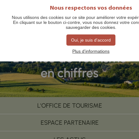
Nous respectons vos données
Nous utilisons des cookies sur ce site pour améliorer votre expéri
En cliquant sur le bouton ci-contre, vous nous donnez votre co
sauvegarder des cookies.
Oui, je suis d'accord
Plus d'informations
L'Office de Tourisme
en chiffres
L'OFFICE DE TOURISME
ESPACE PARTENAIRE