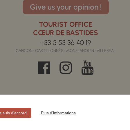
Give us your opinion !
TOURIST OFFICE
CŒUR DE BASTIDES
+33 5 53 36 40 19
CANCON • CASTILLONNÈS • MONFLANQUIN • VILLERÉAL
je suis d'accord
Plus d'informations
E CONFIDENTIALITÉ