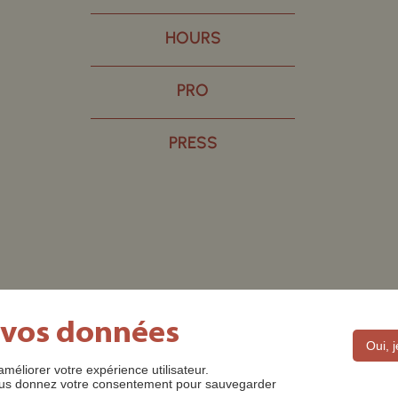
HOURS
PRO
PRESS
 vos données
Oui, 
améliorer votre expérience utilisateur.
DES ©2022
MENTIONS LÉGALES
CONTACT
POLITIQUE D
 nous donnez votre consentement pour sauvegarder