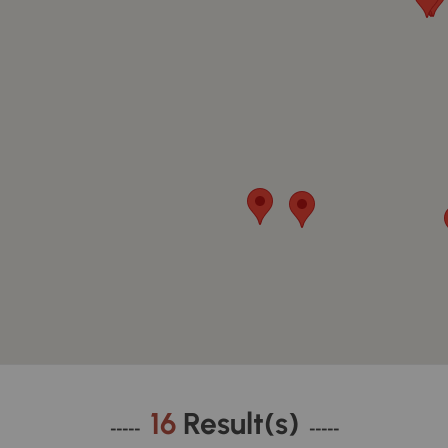
16
Result(s)