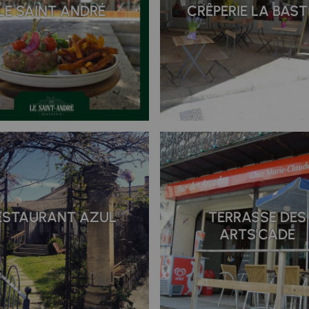
LE SAINT ANDRÉ
CRÊPERIE LA BAST
ESTAURANT AZUL
TERRASSE DES
ARTS'CADE